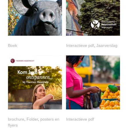
Boek
Interactieve pdf
,
Jaarverslag
brochure
,
Folder
,
posters en
Interactieve pdf
flyers